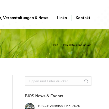
Search:
er, Veranstaltungen & News
Links
Kontakt
er, Veranstaltungen & News
Links
Kontakt
Sie befinden sich hier:
Start
Projekte & Initiativen
Search:
BIOS News & Events
BISC-E Austrian Final 2026