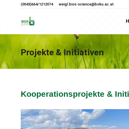
(0043)664/1212074
weigl.bios-science@boku.ac.at
H
H
Projekte & Initiativen
Kooperationsprojekte & Init