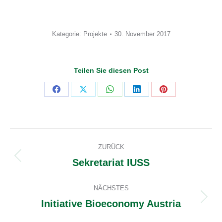
Kategorie:
Projekte
30. November 2017
Teilen Sie diesen Post
Share
Share
Share
Share
Share
on
on
on
on
on
Facebook
X
WhatsApp
LinkedIn
Pinterest
Kommentarnavigation
ZURÜCK
Sekretariat IUSS
Vorheriger
Beitrag:
NÄCHSTES
Initiative Bioeconomy Austria
Nächster
Beitrag: