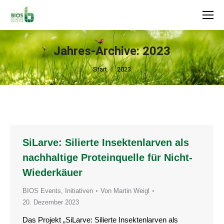
Search:
Jahres-Archive:
2023
Sie befinden sich hier:
Start
2023
SiLarve: Silierte Insektenlarven als
nachhaltige Proteinquelle für Nicht-
Wiederkäuer
BIOS Events
,
Initiativen
Von
Martin Weigl
20. Dezember 2023
Das Projekt „SiLarve: Silierte Insektenlarven als