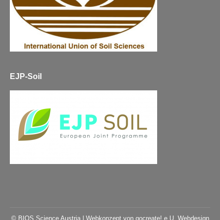
EJP-Soil
© BIOS Science Austria |
Webkonzept von gocreate! e.U. Webdesign