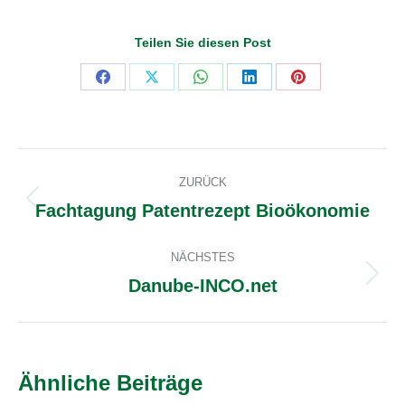
Teilen Sie diesen Post
Share
Share
Share
Share
Share
on
on
on
on
on
Facebook
X
WhatsApp
LinkedIn
Pinterest
Kommentarnavigation
ZURÜCK
Fachtagung Patentrezept Bioökonomie
Vorheriger
Beitrag:
NÄCHSTES
Danube-INCO.net
Nächster
Beitrag:
Ähnliche Beiträge