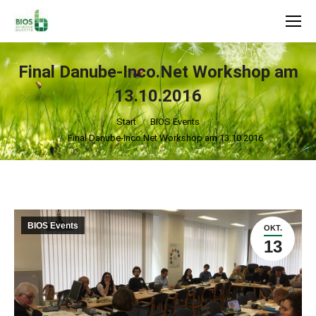
Search:
Final Danube-Inco.Net Workshop am
13.10.2016
Sie befinden sich hier:
Start
BIOS Events
Final Danube-Inco.Net Workshop am 13.10.2016
BIOS Events
OKT.
13