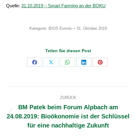
Quelle:
31.10.2019 – Smart Farming an der BOKU
Kategorie:
BIOS Events
31. Oktober 2019
Teilen Sie diesen Post
Share
Share
Share
Share
Share
on
on
on
on
on
Facebook
X
WhatsApp
LinkedIn
Pinterest
Kommentarnavigation
ZURÜCK
BM Patek beim Forum Alpbach am
24.08.2019: Bioökonomie ist der Schlüssel
Vorheriger
Beitrag:
für eine nachhaltige Zukunft