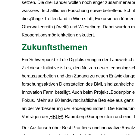
setzen. Die drei Länder wollen noch enger zusammenarbei
wasserwirtschaftlichen Forschung sowie betreffend Sch
diesjährige Treffen fand in Wien statt, Exkursionen führt
Oberwaltenreith (Zwettl) und Wieselburg. Dabei wurden m
Kooperationsmöglichkeiten diskutiert.
Zukunftsthemen
Ein Schwerpunkt ist die Digitalisierung in der Landwirtsch
Ziel dieser Initiative ist es, den Nutzen neuer technologi
herauszuarbeiten und den Zugang zu neuen Entwicklungen 
forschungsaktiven Dienststellen des BML sind zahlreiche 
Innovation Farm beteiligt. Auch beim Projekt „Bodenpion
Fokus. Mehr als 80 landwirtschaftliche Betriebe aus gan
an der Verbesserung der Bodengesundheit. Die Bedeutung 
Vorträgen der
HBLFA
Raumberg-Gumpenstein und einer B
Der Austausch über Best Practices und innovative Ansätze 