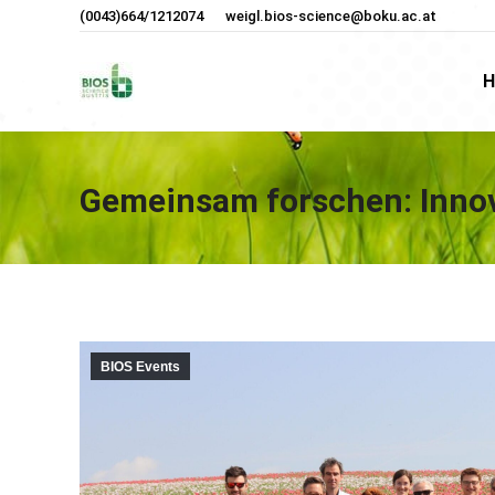
(0043)664/1212074
weigl.bios-science@boku.ac.at
H
H
Gemeinsam forschen: Innov
BIOS Events