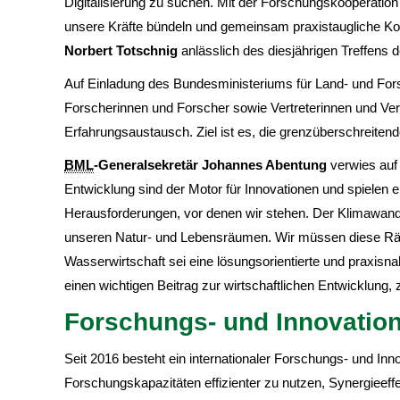
Digitalisierung zu suchen. Mit der Forschungskooperation
unsere Kräfte bündeln und gemeinsam praxistaugliche Ko
Norbert Totschnig
anlässlich des diesjährigen Treffens 
Auf Einladung des Bundesministeriums für Land- und Fors
Forscherinnen und Forscher sowie Vertreterinnen und Vert
Erfahrungsaustausch. Ziel ist es, die grenzüberschreiten
BML
-Generalsekretär Johannes Abentung
verwies auf
Entwicklung sind der Motor für Innovationen und spielen ei
Herausforderungen, vor denen wir stehen. Der Klimawandel
unseren Natur- und Lebensräumen. Wir müssen diese Räum
Wasserwirtschaft sei eine lösungsorientierte und praxisn
einen wichtigen Beitrag zur wirtschaftlichen Entwicklung,
Forschungs- und Innovatio
Seit 2016 besteht ein internationaler Forschungs- und Inno
Forschungskapazitäten effizienter zu nutzen, Synergie