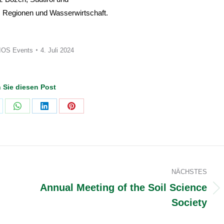
, Regionen und Wasserwirtschaft.
IOS Events
4. Juli 2024
n Sie diesen Post
are
Share
Share
Share
on
on
on
WhatsApp
LinkedIn
Pinterest
NÄCHSTES
Annual Meeting of the Soil Science
Nächster
Society
Beitrag: