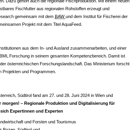
ken. Dazu gehört auch die regionale Fischproduktion. Mit einem neuen
eistbares Fischfutter aus regionalen Rohstoffen erzeugt und
Research gemeinsam mit dem
BAW
und dem Institut für Fischerei der
emeinsamen Projekt mit dem Titel AquaFeed.
rinstitutionen aus dem In- und Ausland zusammenarbeiten, und einer
as BML Forschung in seinem gesamten Kompetenzbereich. Damit ist
der österreichischen Forschungslandschaft. Das Ministerium forscht
alen Projekten und Programmen.
erreich, Südtirol fand am 27. und 28. Juni 2024 in Wien und
r morgen! – Regionale Produktion und Digitalisierung für
 sich Expertinnen und Experten
andwirtschaft und Forsten und Tourismus
 Bozen, Südtirol und