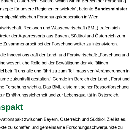
 Bayern, Österreich, Südtirol wollen wir im Bereich der Forschung
nzepte für unsere Regionen entwickeln“, betonte
Bundesminister
der alpenländischen Forschungskooperation in Wien.
twirtschaft, Regionen und Wasserwirtschaft (BML) trafen sich
reter der Agrarressorts aus Bayern, Südtirol und Österreich zum
de Zusammenarbeit bei der Forschung weiter zu intensivieren.
 die Innovationskraft der Land- und Forstwirtschaft: „Forschung und
ne wesentliche Rolle bei der Bewältigung der vielfältigen
 betrifft uns alle und führt zu zum Teil massiven Veränderungen in
e zukunftsfit gestalten.“ Gerade im Bereich der Land-, Forst und
ahe Forschung wichtig. Das BML leiste mit seiner Ressortforschung
 zur Ernährungssicherheit und zur Lebensqualität in Österreich.
nspakt
vationspakt zwischen Bayern, Österreich und Südtirol. Ziel ist es,
effekte zu schaffen und gemeinsame Forschungsschwerpunkte zu