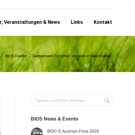
Search:
er, Veranstaltungen & News
Links
Kontakt
er, Veranstaltungen & News
Links
Kontakt
befinden sich hier:
BIOS Events
Gemeinsam forschen: Innovation kennt keine…
Search:
BIOS News & Events
BISC-E Austrian Final 2026