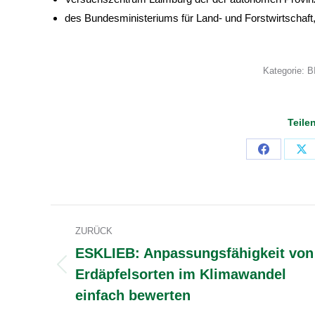
des Bundesministeriums für Land- und Forstwirtschaft
Kategorie:
B
Teile
Share
Sh
on
on
Facebook
X
Kommentarnavigation
ZURÜCK
ESKLIEB: Anpassungsfähigkeit von
Erdäpfelsorten im Klimawandel
Vorheriger
Beitrag:
einfach bewerten