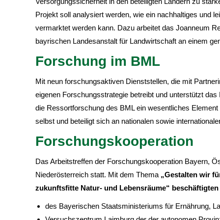
Versorgungssicherheit in den beteiligten Ländern zu stär
Projekt soll analysiert werden, wie ein nachhaltiges und l
vermarktet werden kann. Dazu arbeitet das Joanneum 
bayrischen Landesanstalt für Landwirtschaft an einem g
Forschung im BML
Mit neun forschungsaktiven Dienststellen, die mit Partne
eigenen Forschungsstrategie betreibt und unterstützt d
die Ressortforschung des BML ein wesentliches Element 
selbst und beteiligt sich an nationalen sowie internation
Forschungskooperation
Das Arbeitstreffen der Forschungskooperation Bayern, Öst
Niederösterreich statt. Mit dem Thema
„Gestalten wir fü
zukunftsfitte Natur- und Lebensräume“ beschäftigten
des Bayerischen Staatsministeriums für Ernährung, L
Versuchszentrum Laimburg der der autonomen Provinz