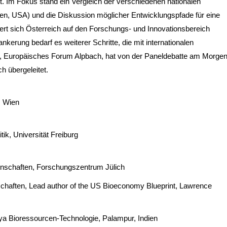
ert. Im Fokus stand ein Vergleich der verschiedenen nationalen
ien, USA) und die Diskussion möglicher Entwicklungspfade für eine
ert sich Österreich auf den Forschungs- und Innovationsbereich
rankerung bedarf es weiterer Schritte, die mit internationalen
t, Europäisches Forum Alpbach, hat von der Paneldebatte am Morge
h übergeleitet.
, Wien
tik, Universität Freiburg
ssenschaften, Forschungszentrum Jülich
nschaften, Lead author of the US Bioeconomy Blueprint, Lawrence
laya Bioressourcen-Technologie, Palampur, Indien