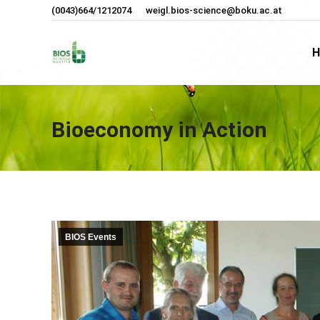
(0043)664/1212074
weigl.bios-science@boku.ac.at
H
H
Bioeconomy in Action
BIOS Events