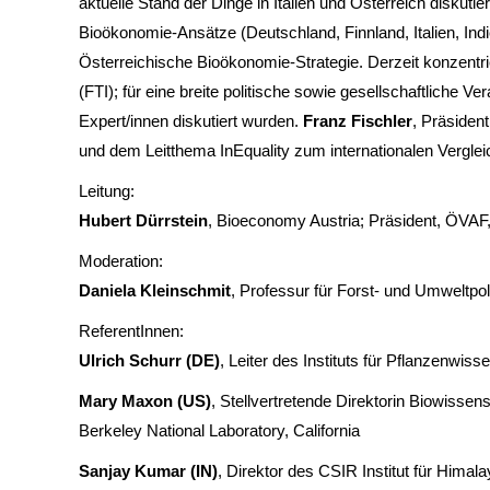
aktuelle Stand der Dinge in Italien und Österreich diskuti
Bioökonomie-Ansätze (Deutschland, Finnland, Italien, Ind
Österreichische Bioökonomie-Strategie. Derzeit konzentri
(FTI); für eine breite politische sowie gesellschaftliche Ve
Expert/innen diskutiert wurden.
Franz Fischler
, Präsiden
und dem Leitthema InEquality zum internationalen Vergleic
Leitung:
Hubert Dürrstein
, Bioeconomy Austria; Präsident, ÖVAF
Moderation:
Daniela Kleinschmit
, Professur für Forst- und Umweltpoli
ReferentInnen:
Ulrich Schurr (DE)
, Leiter des Instituts für Pflanzenwi
Mary Maxon (US)
, Stellvertretende Direktorin Biowisse
Berkeley National Laboratory, California
Sanjay Kumar (IN)
, Direktor des CSIR Institut für Hima