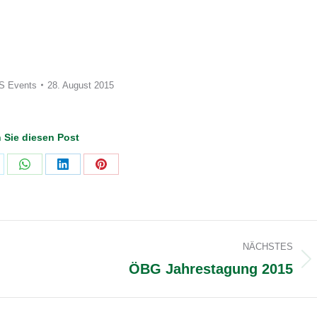
S Events
28. August 2015
n Sie diesen Post
are
Share
Share
Share
on
on
on
WhatsApp
LinkedIn
Pinterest
NÄCHSTES
ÖBG Jahrestagung 2015
Nächster
Beitrag: