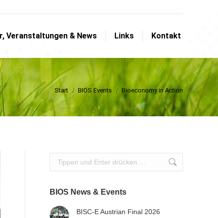
Search:
er, Veranstaltungen & News
Links
Kontakt
er, Veranstaltungen & News
Links
Kontakt
Sie befinden sich hier:
Start
BIOS Events
Bioeconomy in Action
Search:
BIOS News & Events
BISC-E Austrian Final 2026