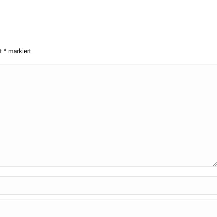
it
*
markiert.