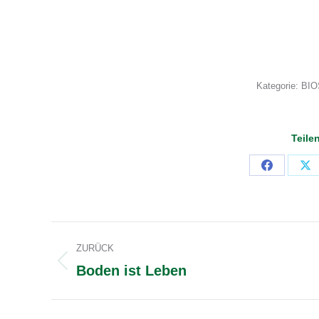
Kategorie:
BIO
Teile
Share
Sh
on
on
Facebook
X
Kommentarnavigation
ZURÜCK
Boden ist Leben
Vorheriger
Beitrag: