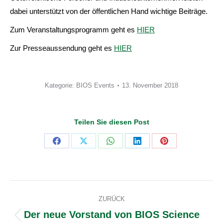
dabei unterstützt von der öffentlichen Hand wichtige Beiträge.
Zum Veranstaltungsprogramm geht es
HIER
Zur Presseaussendung geht es
HIER
Kategorie:
BIOS Events
13. November 2018
Teilen Sie diesen Post
Share
Share
Share
Share
Share
on
on
on
on
on
Facebook
X
WhatsApp
LinkedIn
Pinterest
Kommentarnavigation
ZURÜCK
Der neue Vorstand von BIOS Science
Vorheriger