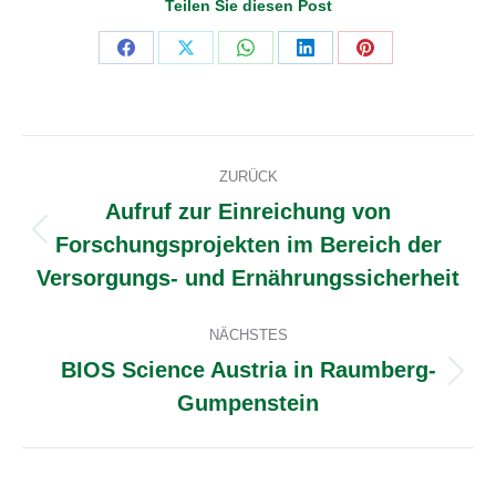
Teilen Sie diesen Post
Share
Share
Share
Share
Share
on
on
on
on
on
Facebook
X
WhatsApp
LinkedIn
Pinterest
Kommentarnavigation
ZURÜCK
Aufruf zur Einreichung von
Forschungsprojekten im Bereich der
Vorheriger
Beitrag:
Versorgungs- und Ernährungssicherheit
NÄCHSTES
BIOS Science Austria in Raumberg-
Nächster
Gumpenstein
Beitrag: