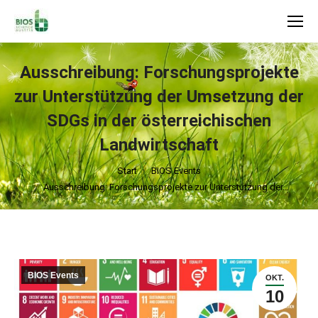
Search:
Ausschreibung: Forschungsprojekte
zur Unterstützung der Umsetzung der
SDGs in der österreichischen
Landwirtschaft
Sie befinden sich hier:
Start
BIOS Events
Ausschreibung: Forschungsprojekte zur Unterstützung der…
BIOS Events
OKT.
10