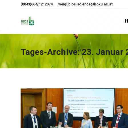
(0043)664/1212074
weigl.bios-science@boku.ac.at
H
H
Tages-Archive:
23. Januar