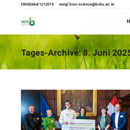
(0043)664/1212074
weigl.bios-science@boku.ac.at
H
H
Tages-Archive:
8. Juni 202