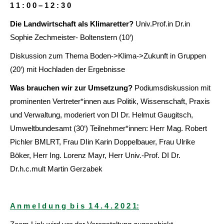
1 1 : 0 0 – 1 2 : 3 0
Die Landwirtschaft als Klimaretter?
Univ.Prof.in Dr.in
Sophie Zechmeister- Boltenstern (10‘)
Diskussion zum Thema Boden->Klima->Zukunft in Gruppen
(20‘) mit Hochladen der Ergebnisse
Was brauchen wir zur Umsetzung?
Podiumsdiskussion mit
prominenten Vertreter*innen aus Politik, Wissenschaft, Praxis
und Verwaltung, moderiert von DI Dr. Helmut Gaugitsch,
Umweltbundesamt (30‘) Teilnehmer*innen: Herr Mag. Robert
Pichler BMLRT, Frau DIin Karin Doppelbauer, Frau Ulrike
Böker, Herr Ing. Lorenz Mayr, Herr Univ.-Prof. DI Dr.
Dr.h.c.mult Martin Gerzabek
A n m e l d u n g b i s 1 4 . 4 . 2 0 2 1: