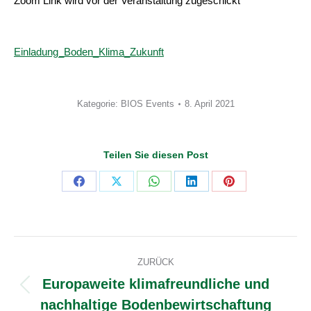
Zoom Link wird vor der Veranstaltung zugeschickt
Einladung_Boden_Klima_Zukunft
Kategorie:
BIOS Events
8. April 2021
Teilen Sie diesen Post
Share
Share
Share
Share
Share
on
on
on
on
on
Facebook
X
WhatsApp
LinkedIn
Pinterest
Kommentarnavigation
ZURÜCK
Europaweite klimafreundliche und
Vorheriger
nachhaltige Bodenbewirtschaftung