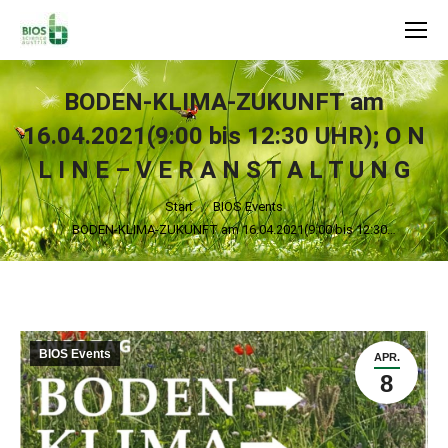
Search:
BODEN-KLIMA-ZUKUNFT am
16.04.2021(9:00 bis 12:30 UHR); O N
L I N E – V E R A N S T A L T U N G
Sie befinden sich hier:
Start
BIOS Events
BODEN-KLIMA-ZUKUNFT am 16.04.2021(9:00 bis 12:30…
BIOS Events
APR.
8