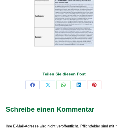
Teilen Sie diesen Post
Share
Share
Share
Share
Share
on
on
on
on
on
Facebook
X
WhatsApp
LinkedIn
Pinterest
Schreibe einen Kommentar
Ihre E-Mail-Adresse wird nicht veröffentlicht. Pflichtfelder sind mit
*