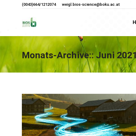
(0043)664/1212074
weigl.bios-science@boku.ac.at
H
H
Monats-Archive::
Juni 202