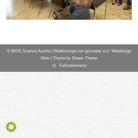
© BIOS Science Austria |
Webkonzept von gocreate! e.U. Webdesign
Wien
| Theme by Dream Theme
Fußzeilenmenü