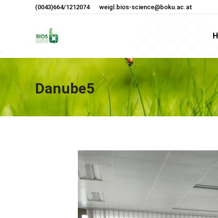
(0043)664/1212074
weigl.bios-science@boku.ac.at
H
H
Danube5