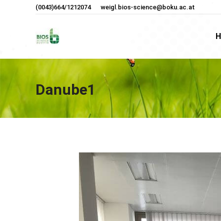
(0043)664/1212074
weigl.bios-science@boku.ac.at
H
H
Danube1