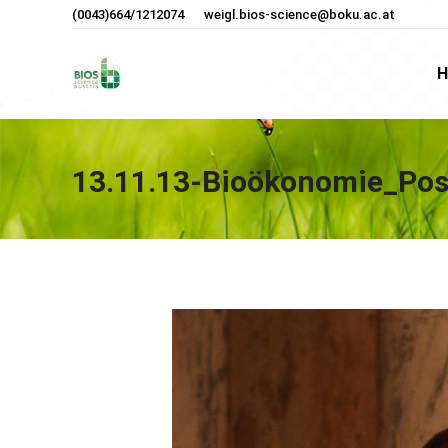
(0043)664/1212074
weigl.bios-science@boku.ac.at
H
H
13.11.13-Bioökonomie_Pos