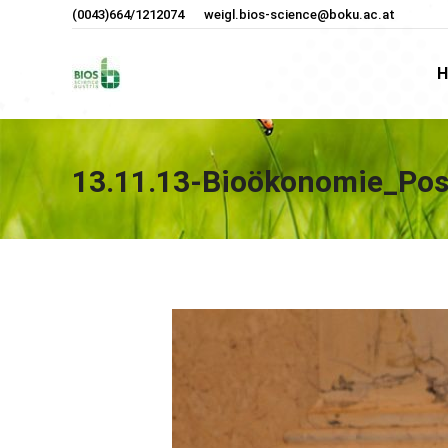
(0043)664/1212074
weigl.bios-science@boku.ac.at
H
H
13.11.13-Bioökonomie_Pos