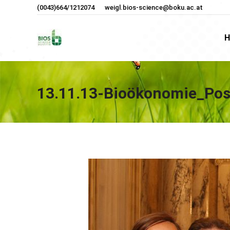
(0043)664/1212074
weigl.bios-science@boku.ac.at
H
H
13.11.13-Bioökonomie_Pos