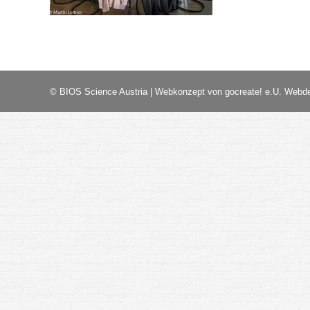
© BIOS Science Austria |
Webkonzept von gocreate! e.U. Webd