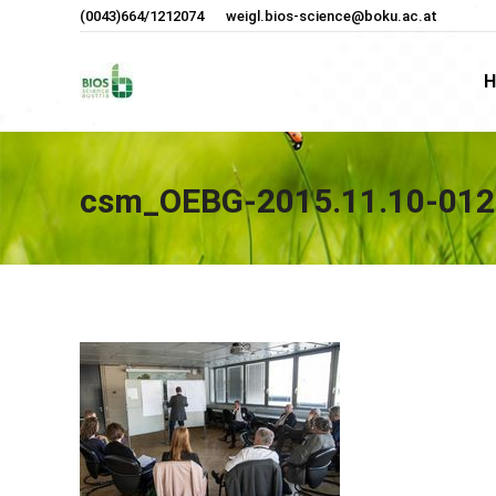
(0043)664/1212074
weigl.bios-science@boku.ac.at
H
H
csm_OEBG-2015.11.10-012