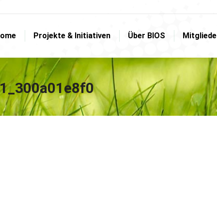
ome
Projekte & Initiativen
Über BIOS
Mitglied
ome
Projekte & Initiativen
Über BIOS
Mitglied
1_300a01e8f0