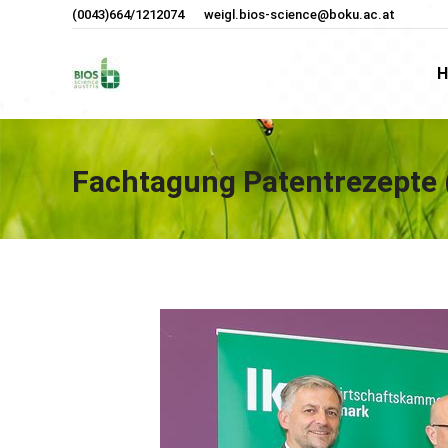
(0043)664/1212074
weigl.bios-science@boku.ac.at
H
H
Fachtagung Patentrezepte 