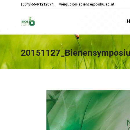
(0043)664/1212074
weigl.bios-science@boku.ac.at
H
H
20151127_Bienensymposi